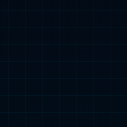
感觉，近2轮联赛打进3球，是球队现阶段最依赖的得分
手，但库尼亚还在为处子球努力。
11月2日01:30 英超 热刺VS切尔西
两支球队历史上交锋169次，切尔西以81胜43平55负的
成绩占据上风，其中近4战热刺保持全胜，且过去18次交
手仅输1场比赛。本周中，热刺联赛杯客场0-2不敌纽
卡，切尔西联赛杯客场4-3险胜狼队。在英超赛场上，热
刺排名第三位，落后榜首5分，但近3个联赛主场不胜，
切尔西暂居第九位，近5轮输掉3场比赛。
本场比赛，热刺后卫德拉古辛、塔卡伊、比索马、库卢
塞夫斯基、麦迪逊、索兰克、穆阿尼和斯卡莱特均因伤
缺阵，理查利森和约翰逊是球队主要得分手，但他俩严
重缺乏稳定性，库杜斯也是球队前场进攻重要一环；切
尔西方面，科尔维尔、巴迪亚西勒和帕尔默因伤缺阵，