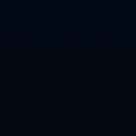
11月3日00:30 英超 曼城VS伯恩茅斯
曼城史上24战伯恩茅斯取得21胜2平1负，其中12个主场
取得11胜1平。曼城上周末联赛客场0-1不敌维拉后，五
轮不败被终结，同时跌出积分榜前四，落后榜首6分；伯
恩茅斯近7轮保持不败，升至积分榜第二位，落后榜首4
分。这对于曼城而言，是一场苦战。本场比赛，曼城赢
球关键仍然哈兰德身上，他是该队进攻端唯一值得信赖
的球员，12场比赛打进15球，一旦哑火，蓝月亮就很难
取胜。伯恩茅斯方面，布鲁克斯、埃万尼尔森和于纳尔
伤停，打进6球的塞门约是曼城后防线最大威胁。
11月3日01:30 西甲 巴萨VS埃尔切
巴萨历史上55战埃尔切取得34胜12平9负，其中近10战
保持全胜，且过去23战19胜4平不败。上周末，两支球队
都进行一场联赛，巴萨在国家德比战中1-2负于皇马，在