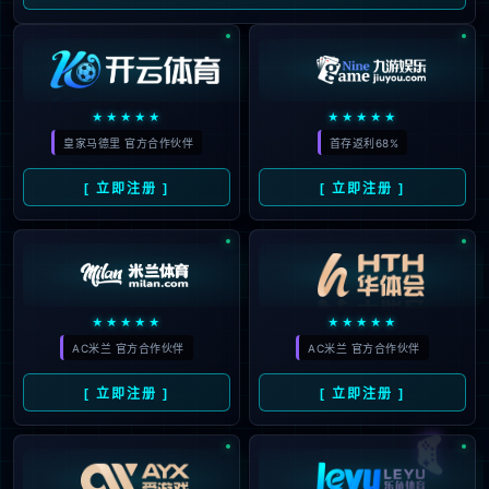
欢迎收看2025-26赛季第20期观战台，本文将为您囊括北
京时间11月1日至11月3日期间世界足坛重要赛事：
11月1日22:00 英超 伯恩利VS阿森纳
两支球队历史上交锋115次，阿森纳取得57胜24平34
负，其中近5战伯恩利取得3胜2平，且过去20次交手仅1
败；在伯恩利主场，阿森纳最近9次做客取得6胜3平。本
周中，阿森纳联赛杯主场2-0战胜布莱顿，取得八连胜，
在联赛中以5分优势领跑；伯恩利近期取得英超两连胜，
比降级区高出5分。
本场比赛，伯恩利后卫罗伯茨、拜尔和阿姆杜尼因伤缺
阵，在进攻端，安东尼和弗莱明均有一定得分能力；阿