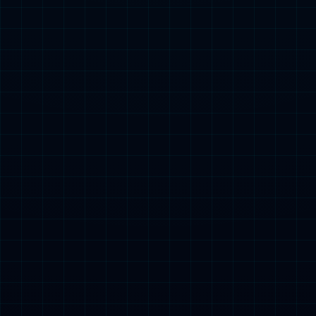
上一篇：
英超乱套了！曼联3连胜，利物浦2-3爆冷，阿森纳夺冠
稳了，最大黑马曝光
下一篇：
800天领跑却零冠军！阿伯恩茅斯紧咬榜首，钢铁防线
阿森纳要慌？
相关推荐
欧冠赔率：巴黎1.61阿森纳2.30 近3次交锋枪手1胜2负
9000万欧豪赌！切尔西新帅点名巴萨22岁妖星，帕尔默真要被替代？