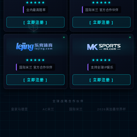
当被问及能否追平上赛季的英超20个进球数据时，姆贝
莫答道：「我做任何事都力求目标远大，尽量不给自己
设限，不限制自己的能力。我只会尽可能地努力。球队
方面，每个人都想争取尽可能高的排名，希望赢得尽可
能多的比赛，这是我们要为之奋斗的事情。」
比赛结束后，姆贝莫在更衣室里与队友阿马德·迪亚洛延
续了两人在比赛中的庆祝，一起跳舞。看到他们的主帅
鲁本·阿莫林自然也很高兴，但内心恐怕也有隐藏的忧
虑。因为到12月的时候，这对在曼联英超三连胜时首发
的右路搭档，将会同时缺阵。不只是姆贝莫和阿马德，
另一位目前因伤缺阵的右路悍将马兹拉维，同样会因为
非洲杯离开曼联。
在赛季的关键阶段，那给曼联的进攻节奏带来巨大的冲
击，因为曼联本赛季的很多攻势都靠右路操作。而且，
那还是不可避免的情况，姆贝莫上赛季英超几乎全勤，